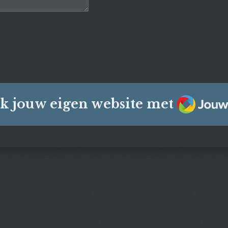
JouwW
k jouw eigen website met