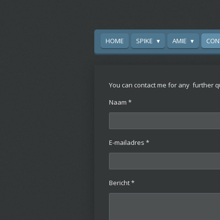
Ga
direct
naar
HOME
SPIKE
AMIE
CON
de
hoofdinhoud
You can contact me for any further q
Naam *
E-mailadres *
Bericht *