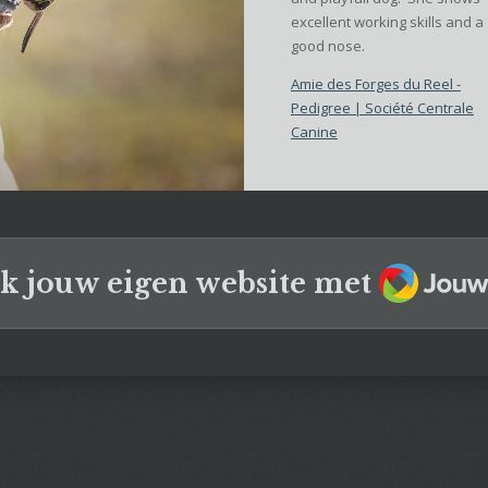
excellent working skills and a
good nose.
Amie des Forges du Reel -
Pedigree | Société Centrale
Canine
JouwW
k jouw eigen website met