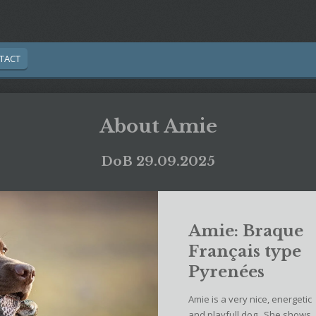
TACT
About Amie
DoB 29.09.2025
Amie: Braque
Français type
Pyrenées
Amie is a very nice, energetic
and playfull dog. She shows